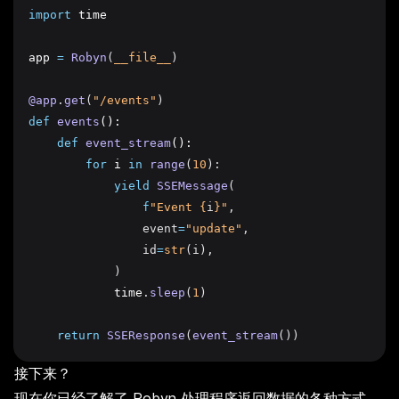
import
 time
app 
=
Robyn
(
__file__
)
@app
.
get
(
"/events"
)
def
events
():
def
event_stream
():
for
 i 
in
range
(
10
):
yield
SSEMessage
(
f
"Event 
{
i
}
"
,
                event
=
"update"
,
                id
=
str
(i),
            )
            time
.
sleep
(
1
)
return
SSEResponse
(
event_stream
())
接下来？
现在你已经了解了 Robyn 处理程序返回数据的各种方式，