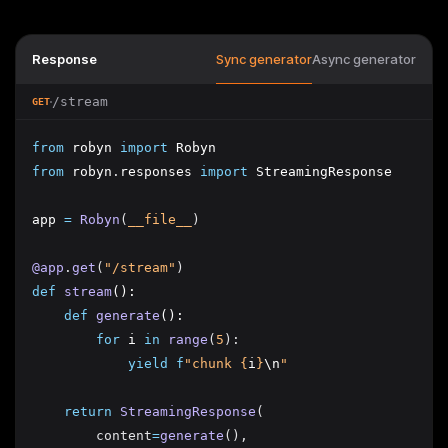
Response
Sync generator
Async generator
/stream
GET
from
 robyn 
import
 Robyn
from
 robyn
.
responses 
import
 StreamingResponse
app 
=
Robyn
(
__file__
)
@app
.
get
(
"/stream"
)
def
stream
():
def
generate
():
for
 i 
in
range
(
5
):
yield
f
"chunk 
{
i
}
\n
"
return
StreamingResponse
(
        content
=
generate
(),