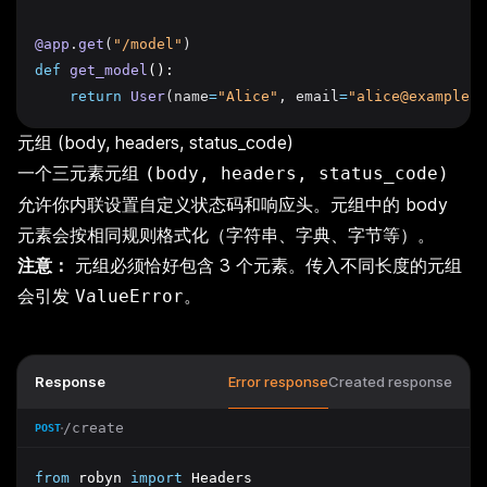
@app
.
get
(
"/model"
)
def
get_model
():
return
User
(name
=
"Alice"
, email
=
"alice@example.c
元组 (body, headers, status_code)
一个三元素元组
(body, headers, status_code)
允许你内联设置自定义状态码和响应头。元组中的 body
元素会按相同规则格式化（字符串、字典、字节等）。
注意：
元组必须恰好包含 3 个元素。传入不同长度的元组
会引发
。
ValueError
Response
Error response
Created response
/create
POST
from
 robyn 
import
 Headers