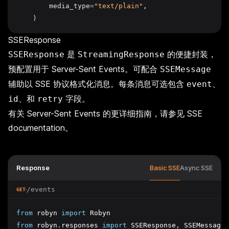
        media_type
=
"text/plain"
,
    )
SSEResponse
是
的便捷封装，
SSEResponse
StreamingResponse
预配置用于 Server-Sent Events。可配合
SSEMessage
辅助以 SSE 协议格式化消息。每条消息可选包含
、
event
、和
字段。
id
retry
有关 Server-Sent Events 的更详细指南，请参见
SSE
documentation
。
Response
Basic SSE
Async SSE
/events
GET
from
 robyn 
import
 Robyn
from
 robyn
.
responses 
import
 SSEResponse
,
 SSEMessage