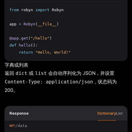
from
 robyn 
import
 Robyn
app 
=
Robyn
(
__file__
)
@app
.
get
(
"/hello"
)
def
hello
():
return
"Hello, World!"
字典或列表
返回
或
会自动序列化为 JSON，并设置
dict
list
，状态码为
Content-Type: application/json
200。
Response
Dictionary
List
/data
GET