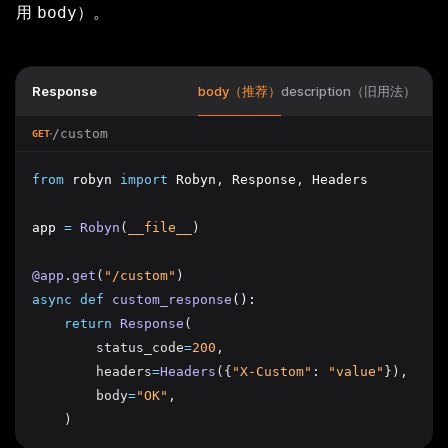
用
）。
body
Response
body（推荐）
description（旧用法）
/custom
GET
from
 robyn 
import
 Robyn
,
 Response
,
 Headers
app 
=
Robyn
(
__file__
)
@app
.
get
(
"/custom"
)
async
def
custom_response
():
return
Response
(
        status_code
=
200
,
        headers
=
Headers
({
"X-Custom"
: 
"value"
}),
        body
=
"OK"
,
    )