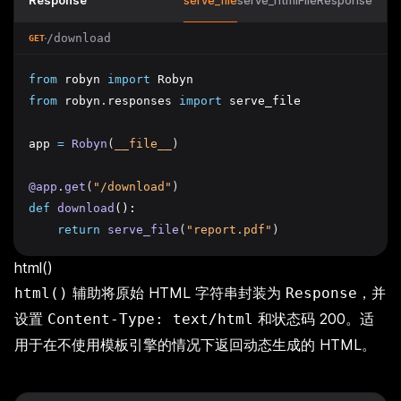
Response
serve_file
serve_html
FileResponse
/download
GET
from
 robyn 
import
 Robyn
from
 robyn
.
responses 
import
 serve_file
app 
=
Robyn
(
__file__
)
@app
.
get
(
"/download"
)
def
download
():
return
serve_file
(
"report.pdf"
)
html()
辅助将原始 HTML 字符串封装为
，并
html()
Response
设置
和状态码 200。适
Content-Type: text/html
用于在不使用模板引擎的情况下返回动态生成的 HTML。