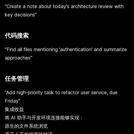
"Create a note about today's architecture review with
key decisions"
代码搜索
"Find all files mentioning 'authentication' and summarize
approaches"
任务管理
"Add high-priority task to refactor user service, due
Friday"
集成收益
将 AI 助手与开发环境连接能够实现：
原生的文件系统浏览