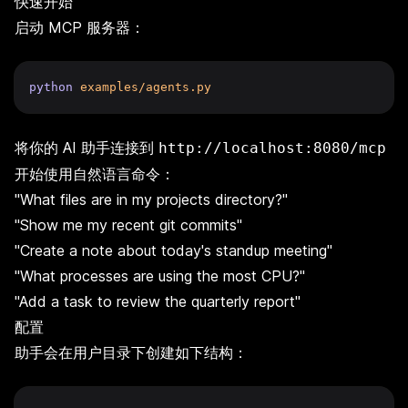
快速开始
启动 MCP 服务器：
python
examples/agents.py
将你的 AI 助手连接到
http://localhost:8080/mcp
开始使用自然语言命令：
"What files are in my projects directory?"
"Show me my recent git commits"
"Create a note about today's standup meeting"
"What processes are using the most CPU?"
"Add a task to review the quarterly report"
配置
助手会在用户目录下创建如下结构：